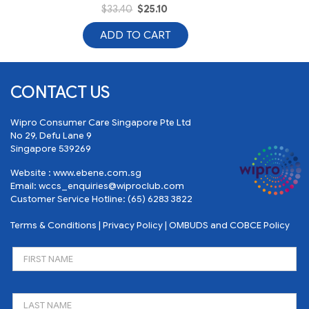
$
33.40
$
25.10
ADD TO CART
CONTACT US
Wipro Consumer Care Singapore Pte Ltd
No 29, Defu Lane 9
Singapore 539269
Website :
www.ebene.com.sg
Email:
wccs_enquiries@wiproclub.com
Customer Service Hotline:
(65) 6283 3822
Terms & Conditions
|
Privacy Policy
|
OMBUDS and COBCE Policy