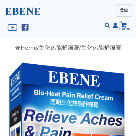
菜单
EBENE Singapore
0
items
搜
Home
/
生化热能舒痛膏
/生化热能舒痛膏
搜
索
索