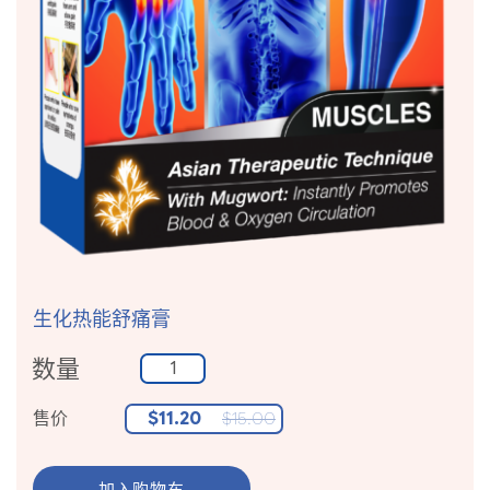
生化热能舒痛膏
数量
售价
$
11.20
$
15.00
加入购物车